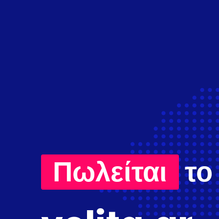
Πωλείται
το