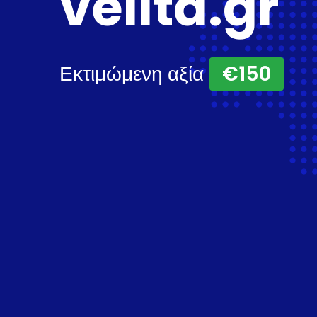
velita.gr
Εκτιμώμενη αξία
€150